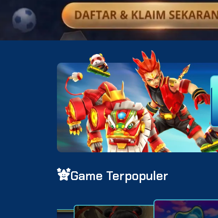
Game Terpopuler