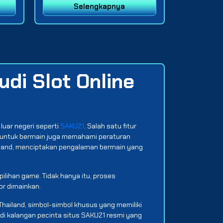
Selengkapnya
Se
di Slot Online
luar negeri seperti
SAKU21
. Salah satu fitur
 untuk bermain juga memahami peraturan
iland, menciptakan pengalaman bermain yang
lihan game. Tidak hanya itu, proses
or dimainkan.
Thailand, simbol-simbol khusus yang memiliki
di kalangan pecinta situs SAKU21 resmi yang