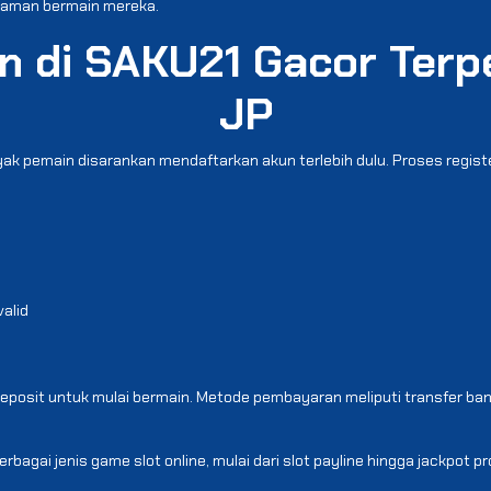
laman bermain mereka.
in di SAKU21 Gacor Ter
JP
yak pemain disarankan mendaftarkan akun terlebih dulu. Proses registe
valid
eposit untuk mulai bermain. Metode pembayaran meliputi transfer bank,
bagai jenis game slot online, mulai dari slot payline hingga jackpot pr