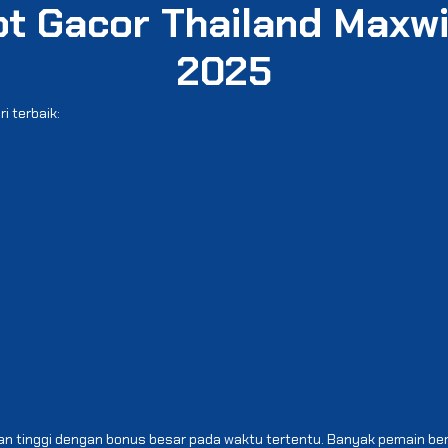
ot Gacor Thailand Maxw
2025
i terbaik:
ngan tinggi dengan bonus besar pada waktu tertentu. Banyak pemain b