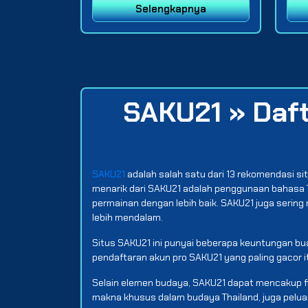
Selengkapnya
SAKU21 » Daft
SAKU21
adalah salah satu dari 13 rekomendasi sit
menarik dari SAKU21 adalah penggunaan bahasa 
permainan dengan lebih baik. SAKU21 juga seri
lebih mendalam.
Situs SAKU21 ini punyai beberapa keuntungan bua
pendaftaran akun pro SAKU21 yang paling gacor i
Selain elemen budaya, SAKU21 dapat mencakup fit
makna khusus dalam budaya Thailand, juga pelua