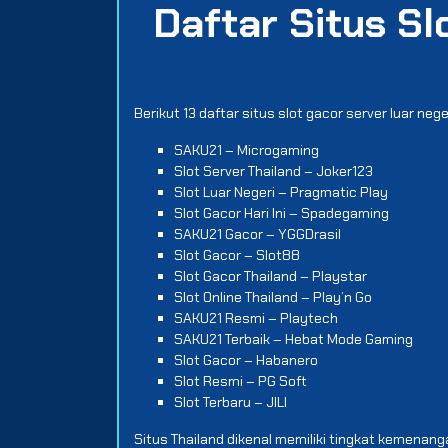
Daftar Situs Sl
Berikut 13 daftar situs slot gacor server luar neger
SAKU21 – Microgaming
Slot Server Thailand – Joker123
Slot Luar Negeri – Pragmatic Play
Slot Gacor Hari Ini – Spadegaming
SAKU21 Gacor – YGGDrasil
Slot Gacor – Slot88
Slot Gacor Thailand – Playstar
Slot Online Thailand – Play’n Go
SAKU21 Resmi – Playtech
SAKU21 Terbaik – Hebat Mode Gaming
Slot Gacor – Habanero
Slot Resmi – PG Soft
Slot Terbaru – JILI
Situs Thailand dikenal memiliki tingkat kemena