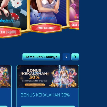
Tampilkan Lainnya
BONUS KEKALAHAN 30%