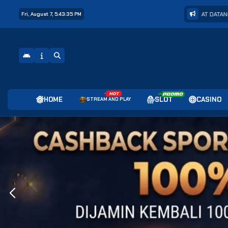
SELAMAT DATANG DI SITUS SAK
Fri, August 7, 5:43:37 PM
HOME
SLOT
CASINO
STREAM AND PLAY