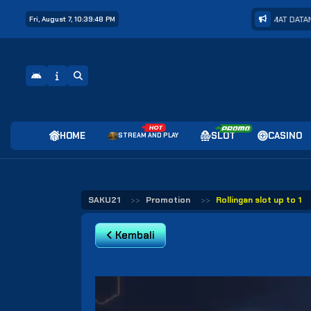
SELAMAT DATANG D
Fri, August 7, 10:39:48 PM
HOME
SLOT
CASINO
STREAM AND PLAY
SAKU21
Promotion
Rollingan slot up to 1
Kembali