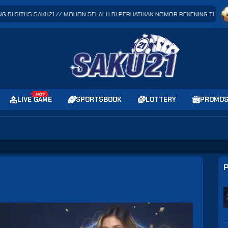
I SITUS SAKU21 // MOHON SELALU DI PERHATIKAN NOMOR REKENING TUJUAN DE
LIVE GAME
SPORTSBOOK
LOTTERY
PROMOS
P