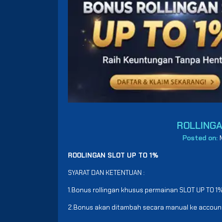
ROLLINGA
Posted on:
ROOLINGAN SLOT UP TO 1%
SYARAT DAN KETENTUAN :
1.Bonus rollingan khusus permainan SLOT UP TO 1
2.Bonus akan ditambah secara manual ke account