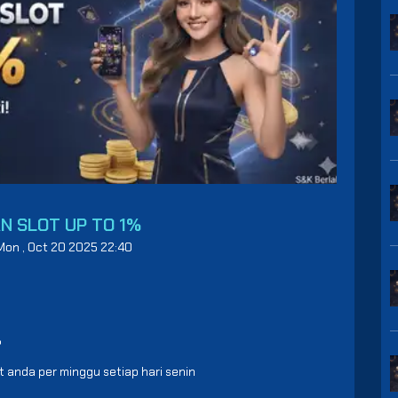
N SLOT UP TO 1%
Mon , Oct 20 2025 22:40
%
 anda per minggu setiap hari senin