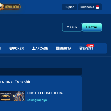
Rupiah
POSIT ANDA TERIMA KASIH //
Indonesia
Masuk
Daftar
I
POKER
ARCADE
BERITA
EVENT
romosi Terakhir
FIRST DEPOSIT 100%
Selengkapnya